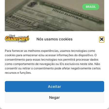
BRASIL
Nós usamos cookies
Para fornecer as melhores experiências, usamos tecnologias como
cookies para armazenar e/ou acessar informações do dispositivo. O
consentimento para essas tecnologias nos permitirá processar dados
Brasil: Policia Federal investiga
como comportamento de navegação ou IDs exclusivos neste site. Não
753 casos de crimes eleitorais
consentir ou retirar o consentimento pode afetar negativamente certos
recursos e funções.
antes das eleições
Aceitar
VER MATÉRIA »
Negar
28 de julho de 2026