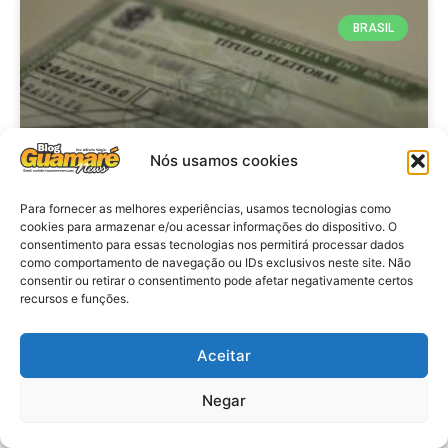
BRASIL
Nós usamos cookies
Para fornecer as melhores experiências, usamos tecnologias como
cookies para armazenar e/ou acessar informações do dispositivo. O
consentimento para essas tecnologias nos permitirá processar dados
Brasil: Policia Federal investiga
como comportamento de navegação ou IDs exclusivos neste site. Não
753 casos de crimes eleitorais
consentir ou retirar o consentimento pode afetar negativamente certos
recursos e funções.
antes das eleições
Aceitar
VER MATÉRIA »
Negar
28 de julho de 2026