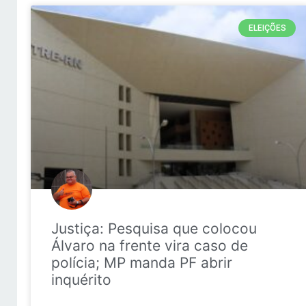
ELEIÇÕES
Justiça: Pesquisa que colocou
Álvaro na frente vira caso de
polícia; MP manda PF abrir
inquérito