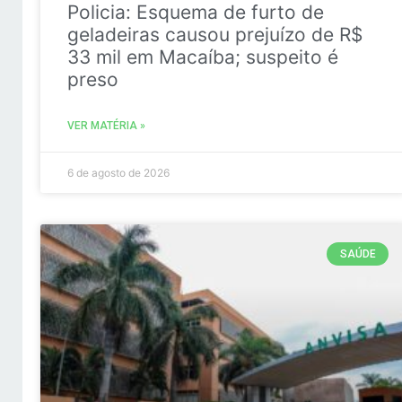
Policia: Esquema de furto de
geladeiras causou prejuízo de R$
33 mil em Macaíba; suspeito é
preso
VER MATÉRIA »
6 de agosto de 2026
SAÚDE