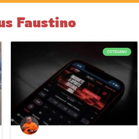
us Faustino
COTIDIANO