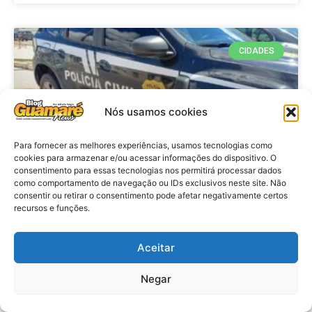
CIDADES
Nós usamos cookies
Para fornecer as melhores experiências, usamos tecnologias como
cookies para armazenar e/ou acessar informações do dispositivo. O
consentimento para essas tecnologias nos permitirá processar dados
como comportamento de navegação ou IDs exclusivos neste site. Não
consentir ou retirar o consentimento pode afetar negativamente certos
Operação Macau Segura: Polícia
recursos e funções.
cumpre mandados de prisão
contra dois suspeitos por
Aceitar
integrarem organização criminosa
no interior do RN
Negar