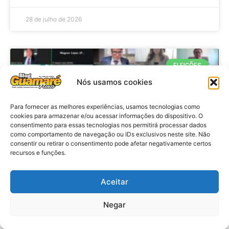
28 de julho de 2026
ELEIÇÕES
Nós usamos cookies
Para fornecer as melhores experiências, usamos tecnologias como
cookies para armazenar e/ou acessar informações do dispositivo. O
consentimento para essas tecnologias nos permitirá processar dados
como comportamento de navegação ou IDs exclusivos neste site. Não
consentir ou retirar o consentimento pode afetar negativamente certos
recursos e funções.
Eleições 2026: procuradores e
Aceitar
promotores eleitorais realizam
Negar
reunião de alinhamento no RN