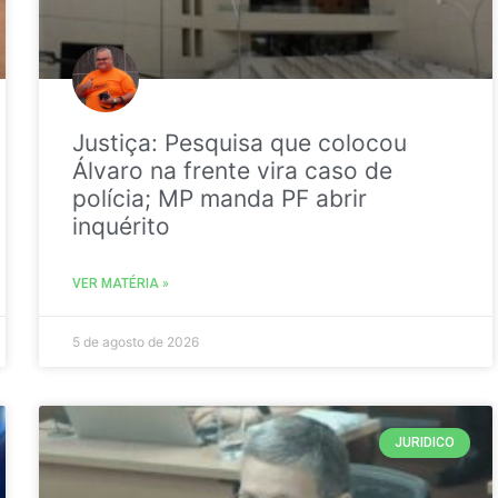
Justiça: Pesquisa que colocou
Álvaro na frente vira caso de
polícia; MP manda PF abrir
inquérito
VER MATÉRIA »
5 de agosto de 2026
JURIDICO