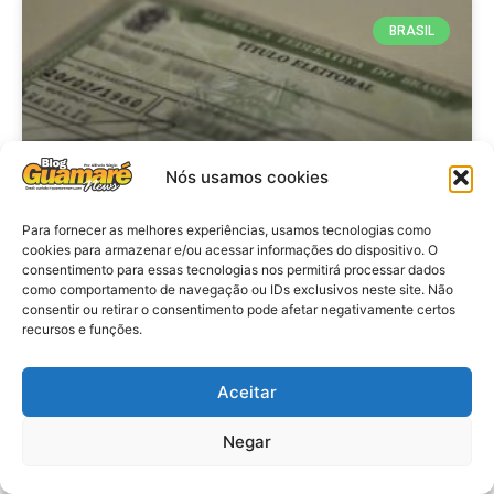
BRASIL
Nós usamos cookies
Para fornecer as melhores experiências, usamos tecnologias como
cookies para armazenar e/ou acessar informações do dispositivo. O
consentimento para essas tecnologias nos permitirá processar dados
Brasil: Policia Federal investiga
como comportamento de navegação ou IDs exclusivos neste site. Não
753 casos de crimes eleitorais
consentir ou retirar o consentimento pode afetar negativamente certos
recursos e funções.
antes das eleições
Aceitar
VER MATÉRIA »
Negar
28 de julho de 2026