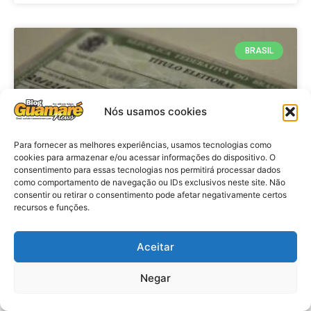
BRASIL
Nós usamos cookies
Para fornecer as melhores experiências, usamos tecnologias como
cookies para armazenar e/ou acessar informações do dispositivo. O
consentimento para essas tecnologias nos permitirá processar dados
como comportamento de navegação ou IDs exclusivos neste site. Não
consentir ou retirar o consentimento pode afetar negativamente certos
Brasil: Policia Federal investiga
recursos e funções.
753 casos de crimes eleitorais
antes das eleições
Aceitar
Negar
VER MATÉRIA »