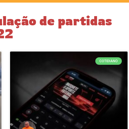
lação de partidas
22
COTIDIANO