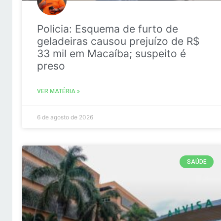
Policia: Esquema de furto de
geladeiras causou prejuízo de R$
33 mil em Macaíba; suspeito é
preso
VER MATÉRIA »
6 de agosto de 2026
SAÚDE