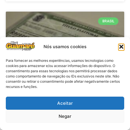
BRASIL
Nós usamos cookies
Para fornecer as melhores experiências, usamos tecnologias como
cookies para armazenar e/ou acessar informações do dispositivo. O
consentimento para essas tecnologias nos permitirá processar dados
como comportamento de navegação ou IDs exclusivos neste site. Não
consentir ou retirar o consentimento pode afetar negativamente certos
Brasil: Policia Federal investiga
recursos e funções.
753 casos de crimes eleitorais
antes das eleições
Aceitar
Negar
VER MATÉRIA »