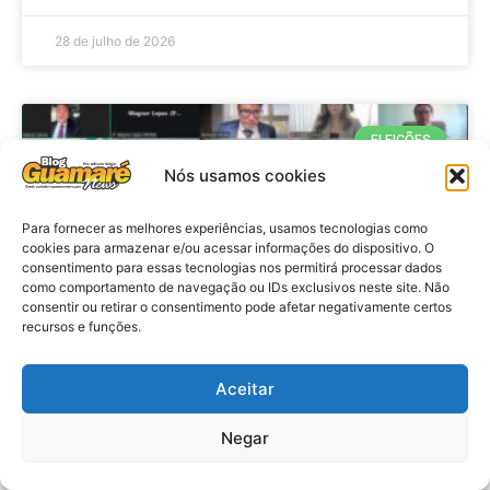
28 de julho de 2026
ELEIÇÕES
Nós usamos cookies
Para fornecer as melhores experiências, usamos tecnologias como
cookies para armazenar e/ou acessar informações do dispositivo. O
consentimento para essas tecnologias nos permitirá processar dados
como comportamento de navegação ou IDs exclusivos neste site. Não
consentir ou retirar o consentimento pode afetar negativamente certos
recursos e funções.
Eleições 2026: procuradores e
Aceitar
promotores eleitorais realizam
Negar
reunião de alinhamento no RN