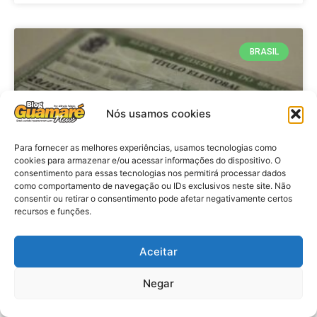
BRASIL
Nós usamos cookies
Para fornecer as melhores experiências, usamos tecnologias como
cookies para armazenar e/ou acessar informações do dispositivo. O
consentimento para essas tecnologias nos permitirá processar dados
como comportamento de navegação ou IDs exclusivos neste site. Não
consentir ou retirar o consentimento pode afetar negativamente certos
Brasil: Policia Federal investiga
recursos e funções.
753 casos de crimes eleitorais
antes das eleições
Aceitar
Negar
VER MATÉRIA »