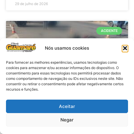
29 de julho de 2026
ACIDENTE
Nós usamos cookies
Para fornecer as melhores experiências, usamos tecnologias como
cookies para armazenar e/ou acessar informações do dispositivo. O
consentimento para essas tecnologias nos permitirá processar dados
como comportamento de navegação ou IDs exclusivos neste site. Não
consentir ou retirar o consentimento pode afetar negativamente certos
recursos e funções.
Acidente: A caminho do trabalho
professora se envolve em
Aceitar
acidente e vai a obito na RN 118
Negar
no Alto do Rodrigues, RN