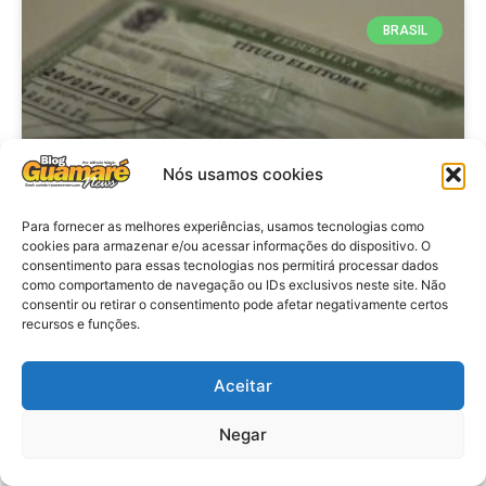
BRASIL
Nós usamos cookies
Para fornecer as melhores experiências, usamos tecnologias como
cookies para armazenar e/ou acessar informações do dispositivo. O
consentimento para essas tecnologias nos permitirá processar dados
Brasil: Policia Federal investiga
como comportamento de navegação ou IDs exclusivos neste site. Não
753 casos de crimes eleitorais
consentir ou retirar o consentimento pode afetar negativamente certos
recursos e funções.
antes das eleições
Aceitar
VER MATÉRIA »
Negar
28 de julho de 2026