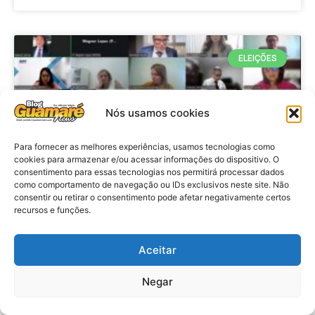
ELEIÇÕES
Nós usamos cookies
Para fornecer as melhores experiências, usamos tecnologias como
cookies para armazenar e/ou acessar informações do dispositivo. O
consentimento para essas tecnologias nos permitirá processar dados
como comportamento de navegação ou IDs exclusivos neste site. Não
consentir ou retirar o consentimento pode afetar negativamente certos
recursos e funções.
Eleições 2026: procuradores e
promotores eleitorais realizam
Aceitar
reunião de alinhamento no RN
Negar
VER MATÉRIA »