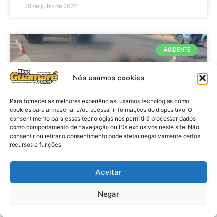
29 de julho de 2026
ACIDENTE
Nós usamos cookies
Para fornecer as melhores experiências, usamos tecnologias como
cookies para armazenar e/ou acessar informações do dispositivo. O
consentimento para essas tecnologias nos permitirá processar dados
como comportamento de navegação ou IDs exclusivos neste site. Não
consentir ou retirar o consentimento pode afetar negativamente certos
recursos e funções.
Acidente: A caminho do trabalho
professora se envolve em
Aceitar
acidente e vai a obito na RN 118
Negar
no Alto do Rodrigues, RN