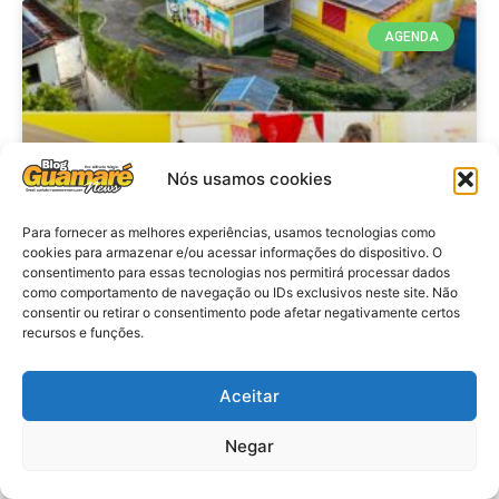
AGENDA
Nós usamos cookies
Para fornecer as melhores experiências, usamos tecnologias como
cookies para armazenar e/ou acessar informações do dispositivo. O
consentimento para essas tecnologias nos permitirá processar dados
Agenda: 10ª Mostra Pedagógica
como comportamento de navegação ou IDs exclusivos neste site. Não
consentir ou retirar o consentimento pode afetar negativamente certos
da Casa Durval Paiva acontecerá
recursos e funções.
nesta quarta-feira (29)
Aceitar
VER MATÉRIA »
Negar
28 de julho de 2026