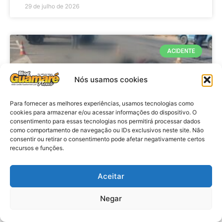
29 de julho de 2026
ACIDENTE
Nós usamos cookies
Para fornecer as melhores experiências, usamos tecnologias como
cookies para armazenar e/ou acessar informações do dispositivo. O
consentimento para essas tecnologias nos permitirá processar dados
como comportamento de navegação ou IDs exclusivos neste site. Não
consentir ou retirar o consentimento pode afetar negativamente certos
recursos e funções.
Acidente: A caminho do trabalho
professora se envolve em
Aceitar
acidente e vai a obito na RN 118
Negar
no Alto do Rodrigues, RN