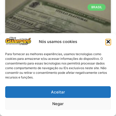
BRASIL
Nós usamos cookies
Para fornecer as melhores experiências, usamos tecnologias como
cookies para armazenar e/ou acessar informações do dispositivo. O
consentimento para essas tecnologias nos permitirá processar dados
Brasil: Policia Federal investiga
como comportamento de navegação ou IDs exclusivos neste site. Não
753 casos de crimes eleitorais
consentir ou retirar o consentimento pode afetar negativamente certos
recursos e funções.
antes das eleições
Aceitar
VER MATÉRIA »
Negar
28 de julho de 2026