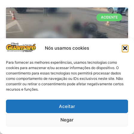
ACIDENTE
Nós usamos cookies
Para fornecer as melhores experiências, usamos tecnologias como
cookies para armazenar e/ou acessar informações do dispositivo. O
consentimento para essas tecnologias nos permitirá processar dados
como comportamento de navegação ou IDs exclusivos neste site. Não
consentir ou retirar o consentimento pode afetar negativamente certos
Acidente: A caminho do trabalho
recursos e funções.
professora se envolve em
acidente e vai a obito na RN 118
Aceitar
no Alto do Rodrigues, RN
Negar
VER MATÉRIA »