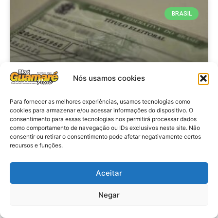
BRASIL
Nós usamos cookies
Para fornecer as melhores experiências, usamos tecnologias como
cookies para armazenar e/ou acessar informações do dispositivo. O
consentimento para essas tecnologias nos permitirá processar dados
Brasil: Policia Federal investiga
como comportamento de navegação ou IDs exclusivos neste site. Não
753 casos de crimes eleitorais
consentir ou retirar o consentimento pode afetar negativamente certos
recursos e funções.
antes das eleições
Aceitar
VER MATÉRIA »
Negar
28 de julho de 2026