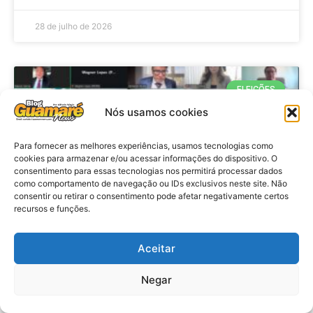
28 de julho de 2026
ELEIÇÕES
Nós usamos cookies
Para fornecer as melhores experiências, usamos tecnologias como
cookies para armazenar e/ou acessar informações do dispositivo. O
consentimento para essas tecnologias nos permitirá processar dados
como comportamento de navegação ou IDs exclusivos neste site. Não
consentir ou retirar o consentimento pode afetar negativamente certos
recursos e funções.
Eleições 2026: procuradores e
Aceitar
promotores eleitorais realizam
Negar
reunião de alinhamento no RN