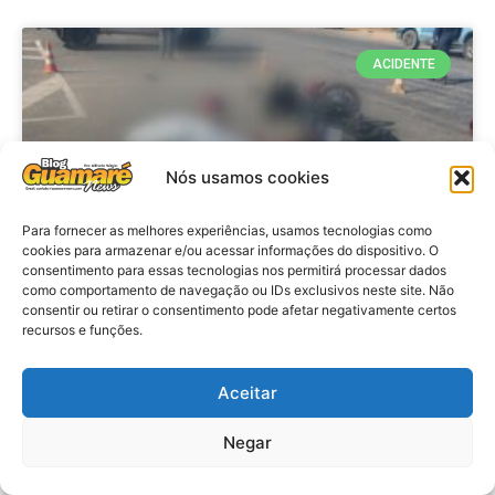
ACIDENTE
Nós usamos cookies
Para fornecer as melhores experiências, usamos tecnologias como
cookies para armazenar e/ou acessar informações do dispositivo. O
consentimento para essas tecnologias nos permitirá processar dados
como comportamento de navegação ou IDs exclusivos neste site. Não
consentir ou retirar o consentimento pode afetar negativamente certos
Acidente: A caminho do trabalho
recursos e funções.
professora se envolve em
acidente e vai a obito na RN 118
Aceitar
no Alto do Rodrigues, RN
Negar
VER MATÉRIA »