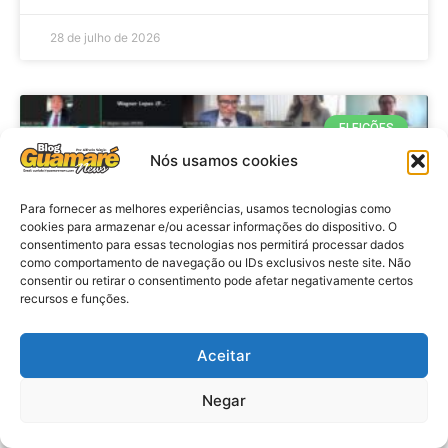
28 de julho de 2026
ELEIÇÕES
Nós usamos cookies
Para fornecer as melhores experiências, usamos tecnologias como
cookies para armazenar e/ou acessar informações do dispositivo. O
consentimento para essas tecnologias nos permitirá processar dados
como comportamento de navegação ou IDs exclusivos neste site. Não
consentir ou retirar o consentimento pode afetar negativamente certos
recursos e funções.
Eleições 2026: procuradores e
Aceitar
promotores eleitorais realizam
Negar
reunião de alinhamento no RN