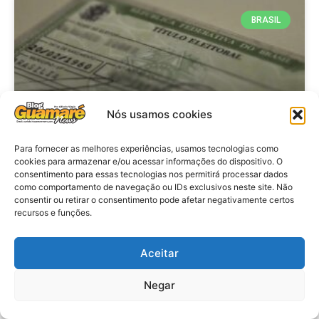
BRASIL
Nós usamos cookies
Para fornecer as melhores experiências, usamos tecnologias como
cookies para armazenar e/ou acessar informações do dispositivo. O
consentimento para essas tecnologias nos permitirá processar dados
Brasil: Policia Federal investiga
como comportamento de navegação ou IDs exclusivos neste site. Não
753 casos de crimes eleitorais
consentir ou retirar o consentimento pode afetar negativamente certos
recursos e funções.
antes das eleições
Aceitar
VER MATÉRIA »
Negar
28 de julho de 2026