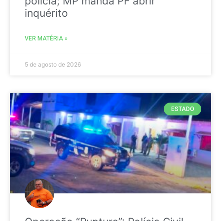
polícia; MP manda PF abrir
inquérito
VER MATÉRIA »
5 de agosto de 2026
ESTADO