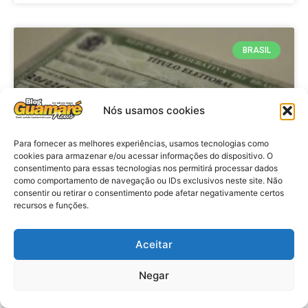
BRASIL
Nós usamos cookies
Para fornecer as melhores experiências, usamos tecnologias como
cookies para armazenar e/ou acessar informações do dispositivo. O
consentimento para essas tecnologias nos permitirá processar dados
como comportamento de navegação ou IDs exclusivos neste site. Não
consentir ou retirar o consentimento pode afetar negativamente certos
Brasil: Policia Federal investiga
recursos e funções.
753 casos de crimes eleitorais
antes das eleições
Aceitar
Negar
VER MATÉRIA »