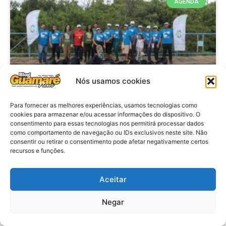
AGENDA
Nós usamos cookies
Para fornecer as melhores experiências, usamos tecnologias como
Mutirão em defesa dos
cookies para armazenar e/ou acessar informações do dispositivo. O
consentimento para essas tecnologias nos permitirá processar dados
manguezais: Ação em Macau
como comportamento de navegação ou IDs exclusivos neste site. Não
retira 150 quilos de resíduos da
consentir ou retirar o consentimento pode afetar negativamente certos
recursos e funções.
foz do Rio Piranhas-Açu
Aceitar
VER MATÉRIA »
Negar
28 de julho de 2026