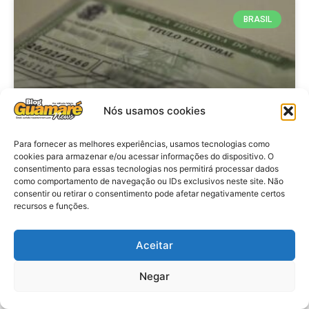
BRASIL
Nós usamos cookies
Para fornecer as melhores experiências, usamos tecnologias como
cookies para armazenar e/ou acessar informações do dispositivo. O
consentimento para essas tecnologias nos permitirá processar dados
Brasil: Policia Federal investiga
como comportamento de navegação ou IDs exclusivos neste site. Não
753 casos de crimes eleitorais
consentir ou retirar o consentimento pode afetar negativamente certos
recursos e funções.
antes das eleições
Aceitar
VER MATÉRIA »
Negar
28 de julho de 2026