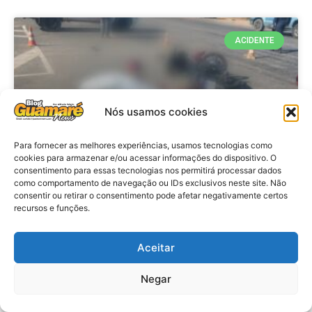
ACIDENTE
Nós usamos cookies
Para fornecer as melhores experiências, usamos tecnologias como
cookies para armazenar e/ou acessar informações do dispositivo. O
consentimento para essas tecnologias nos permitirá processar dados
como comportamento de navegação ou IDs exclusivos neste site. Não
consentir ou retirar o consentimento pode afetar negativamente certos
Acidente: A caminho do trabalho
recursos e funções.
professora se envolve em
acidente e vai a obito na RN 118
Aceitar
no Alto do Rodrigues, RN
Negar
VER MATÉRIA »