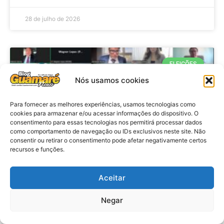
28 de julho de 2026
ELEIÇÕES
Nós usamos cookies
Para fornecer as melhores experiências, usamos tecnologias como
cookies para armazenar e/ou acessar informações do dispositivo. O
consentimento para essas tecnologias nos permitirá processar dados
como comportamento de navegação ou IDs exclusivos neste site. Não
consentir ou retirar o consentimento pode afetar negativamente certos
recursos e funções.
Eleições 2026: procuradores e
Aceitar
promotores eleitorais realizam
Negar
reunião de alinhamento no RN