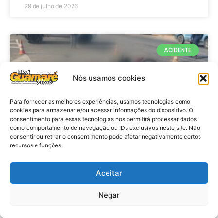
29 de julho de 2026
ACIDENTE
Nós usamos cookies
Para fornecer as melhores experiências, usamos tecnologias como
cookies para armazenar e/ou acessar informações do dispositivo. O
consentimento para essas tecnologias nos permitirá processar dados
como comportamento de navegação ou IDs exclusivos neste site. Não
consentir ou retirar o consentimento pode afetar negativamente certos
recursos e funções.
Acidente: A caminho do trabalho
professora se envolve em
Aceitar
acidente e vai a obito na RN 118
Negar
no Alto do Rodrigues, RN