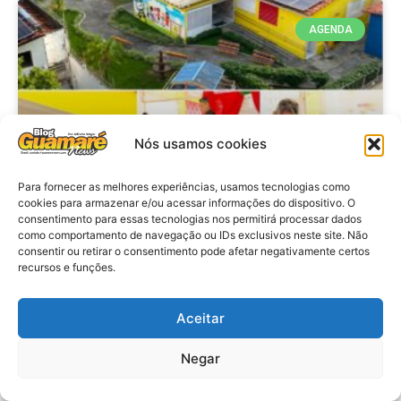
AGENDA
Nós usamos cookies
Para fornecer as melhores experiências, usamos tecnologias como
cookies para armazenar e/ou acessar informações do dispositivo. O
consentimento para essas tecnologias nos permitirá processar dados
Agenda: 10ª Mostra Pedagógica
como comportamento de navegação ou IDs exclusivos neste site. Não
consentir ou retirar o consentimento pode afetar negativamente certos
da Casa Durval Paiva acontecerá
recursos e funções.
nesta quarta-feira (29)
Aceitar
VER MATÉRIA »
Negar
28 de julho de 2026