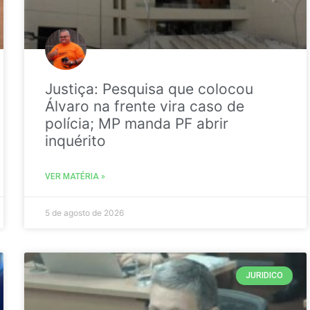
Justiça: Pesquisa que colocou
Álvaro na frente vira caso de
polícia; MP manda PF abrir
inquérito
VER MATÉRIA »
5 de agosto de 2026
JURIDICO