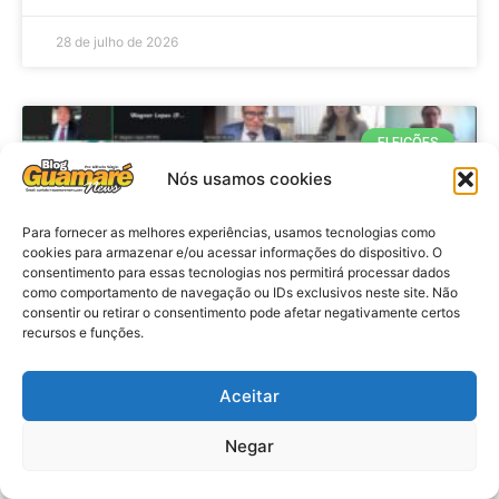
28 de julho de 2026
ELEIÇÕES
Nós usamos cookies
Para fornecer as melhores experiências, usamos tecnologias como
cookies para armazenar e/ou acessar informações do dispositivo. O
consentimento para essas tecnologias nos permitirá processar dados
como comportamento de navegação ou IDs exclusivos neste site. Não
consentir ou retirar o consentimento pode afetar negativamente certos
recursos e funções.
Eleições 2026: procuradores e
Aceitar
promotores eleitorais realizam
Negar
reunião de alinhamento no RN