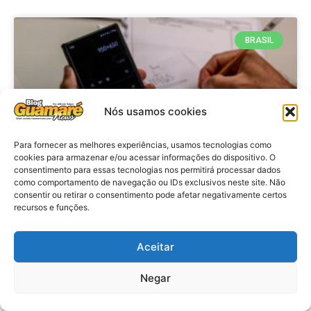
BRASIL
Nós usamos cookies
Para fornecer as melhores experiências, usamos tecnologias como
cookies para armazenar e/ou acessar informações do dispositivo. O
consentimento para essas tecnologias nos permitirá processar dados
como comportamento de navegação ou IDs exclusivos neste site. Não
consentir ou retirar o consentimento pode afetar negativamente certos
Economia: Prazo de adesão ao
recursos e funções.
Programa Desenrola 2.0 é
prorrogado
Aceitar
VER MATÉRIA »
Negar
29 de julho de 2026