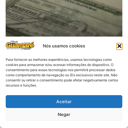
Nós usamos cookies
Brasil: Policia Federal investiga
Para fornecer as melhores experiências, usamos tecnologias como
cookies para armazenar e/ou acessar informações do dispositivo. O
753 casos de crimes eleitorais
consentimento para essas tecnologias nos permitirá processar dados
antes das eleições
como comportamento de navegação ou IDs exclusivos neste site. Não
consentir ou retirar o consentimento pode afetar negativamente certos
recursos e funções.
VER MATÉRIA »
Aceitar
28 de julho de 2026
Negar