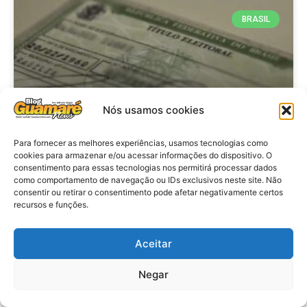
BRASIL
Nós usamos cookies
Para fornecer as melhores experiências, usamos tecnologias como
cookies para armazenar e/ou acessar informações do dispositivo. O
consentimento para essas tecnologias nos permitirá processar dados
Brasil: Policia Federal investiga
como comportamento de navegação ou IDs exclusivos neste site. Não
753 casos de crimes eleitorais
consentir ou retirar o consentimento pode afetar negativamente certos
recursos e funções.
antes das eleições
Aceitar
VER MATÉRIA »
Negar
28 de julho de 2026