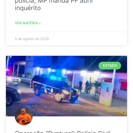
polícia; MP manda PF abrir
inquérito
VER MATÉRIA »
5 de agosto de 2026
ESTADO