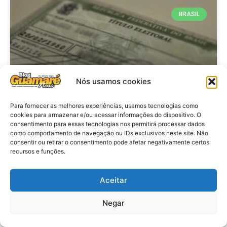
BRASIL
Nós usamos cookies
Para fornecer as melhores experiências, usamos tecnologias como
cookies para armazenar e/ou acessar informações do dispositivo. O
consentimento para essas tecnologias nos permitirá processar dados
Brasil: Policia Federal investiga
como comportamento de navegação ou IDs exclusivos neste site. Não
753 casos de crimes eleitorais
consentir ou retirar o consentimento pode afetar negativamente certos
recursos e funções.
antes das eleições
Aceitar
VER MATÉRIA »
Negar
28 de julho de 2026