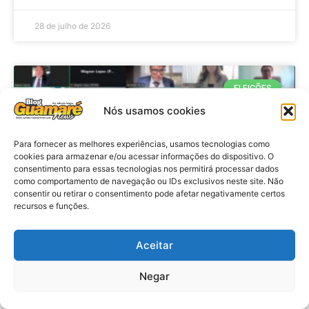
28 de julho de 2026
ELEIÇÕES
Nós usamos cookies
Para fornecer as melhores experiências, usamos tecnologias como
cookies para armazenar e/ou acessar informações do dispositivo. O
consentimento para essas tecnologias nos permitirá processar dados
como comportamento de navegação ou IDs exclusivos neste site. Não
consentir ou retirar o consentimento pode afetar negativamente certos
recursos e funções.
Eleições 2026: procuradores e
Aceitar
promotores eleitorais realizam
Negar
reunião de alinhamento no RN