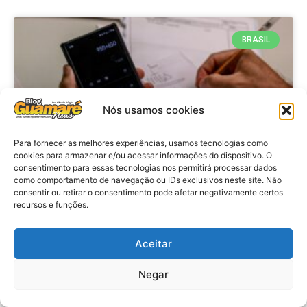
BRASIL
Nós usamos cookies
Para fornecer as melhores experiências, usamos tecnologias como
cookies para armazenar e/ou acessar informações do dispositivo. O
consentimento para essas tecnologias nos permitirá processar dados
como comportamento de navegação ou IDs exclusivos neste site. Não
consentir ou retirar o consentimento pode afetar negativamente certos
Economia: Prazo de adesão ao
recursos e funções.
Programa Desenrola 2.0 é
prorrogado
Aceitar
VER MATÉRIA »
Negar
29 de julho de 2026