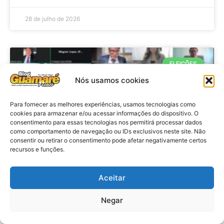
28 de julho de 2026
ELEIÇÕES
Nós usamos cookies
Para fornecer as melhores experiências, usamos tecnologias como
cookies para armazenar e/ou acessar informações do dispositivo. O
consentimento para essas tecnologias nos permitirá processar dados
como comportamento de navegação ou IDs exclusivos neste site. Não
consentir ou retirar o consentimento pode afetar negativamente certos
recursos e funções.
Eleições 2026: procuradores e
Aceitar
promotores eleitorais realizam
Negar
reunião de alinhamento no RN