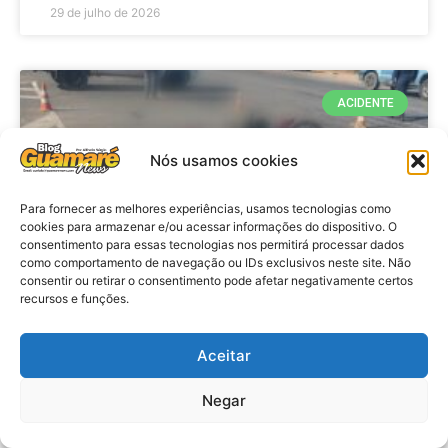
29 de julho de 2026
ACIDENTE
Nós usamos cookies
Para fornecer as melhores experiências, usamos tecnologias como
cookies para armazenar e/ou acessar informações do dispositivo. O
consentimento para essas tecnologias nos permitirá processar dados
como comportamento de navegação ou IDs exclusivos neste site. Não
consentir ou retirar o consentimento pode afetar negativamente certos
recursos e funções.
Acidente: A caminho do trabalho
professora se envolve em
Aceitar
acidente e vai a obito na RN 118
Negar
no Alto do Rodrigues, RN