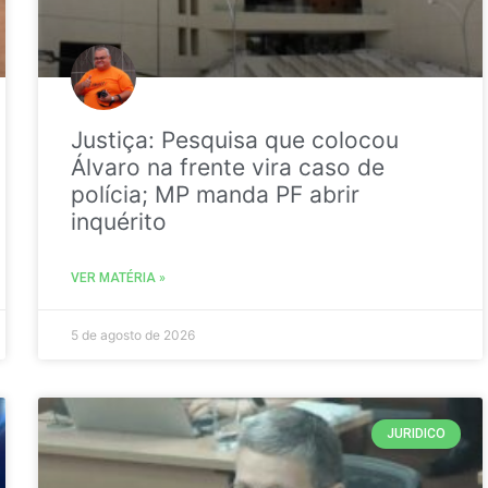
Justiça: Pesquisa que colocou
Álvaro na frente vira caso de
polícia; MP manda PF abrir
inquérito
VER MATÉRIA »
5 de agosto de 2026
JURIDICO