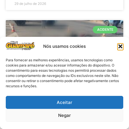
29 de julho de 2026
ACIDENTE
Nós usamos cookies
Para fornecer as melhores experiências, usamos tecnologias como
cookies para armazenar e/ou acessar informações do dispositivo. O
consentimento para essas tecnologias nos permitirá processar dados
como comportamento de navegação ou IDs exclusivos neste site. Não
consentir ou retirar o consentimento pode afetar negativamente certos
recursos e funções.
Acidente: A caminho do trabalho
professora se envolve em
Aceitar
acidente e vai a obito na RN 118
Negar
no Alto do Rodrigues, RN