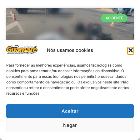
ACIDENTE
Nós usamos cookies
Para fornecer as melhores experiências, usamos tecnologias como
cookies para armazenar e/ou acessar informações do dispositivo. O
consentimento para essas tecnologias nos permitirá processar dados
como comportamento de navegação ou IDs exclusivos neste site. Não
consentir ou retirar o consentimento pode afetar negativamente certos
Acidente: A caminho do trabalho
recursos e funções.
professora se envolve em
acidente e vai a obito na RN 118
Aceitar
no Alto do Rodrigues, RN
Negar
VER MATÉRIA »