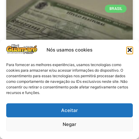
BRASIL
Nós usamos cookies
Para fornecer as melhores experiências, usamos tecnologias como
cookies para armazenar e/ou acessar informações do dispositivo. O
consentimento para essas tecnologias nos permitirá processar dados
Brasil: Policia Federal investiga
como comportamento de navegação ou IDs exclusivos neste site. Não
753 casos de crimes eleitorais
consentir ou retirar o consentimento pode afetar negativamente certos
recursos e funções.
antes das eleições
Aceitar
VER MATÉRIA »
Negar
28 de julho de 2026