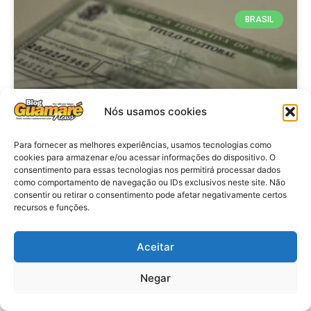
BRASIL
Nós usamos cookies
Para fornecer as melhores experiências, usamos tecnologias como
cookies para armazenar e/ou acessar informações do dispositivo. O
consentimento para essas tecnologias nos permitirá processar dados
Brasil: Policia Federal investiga
como comportamento de navegação ou IDs exclusivos neste site. Não
753 casos de crimes eleitorais
consentir ou retirar o consentimento pode afetar negativamente certos
recursos e funções.
antes das eleições
Aceitar
VER MATÉRIA »
Negar
28 de julho de 2026