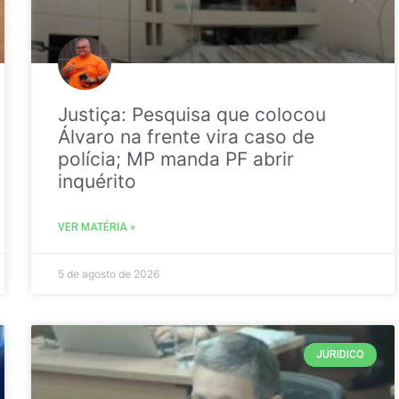
Justiça: Pesquisa que colocou
Álvaro na frente vira caso de
polícia; MP manda PF abrir
inquérito
VER MATÉRIA »
5 de agosto de 2026
JURIDICO